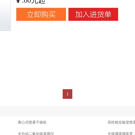
.00元起
1
离心式喷雾干燥机
高性能实验室喷
全自动二氧化硫蒸馏仪
全玻璃蒸馏装置