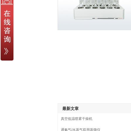
最新文章
真空低温喷雾干燥机
通氮气/水蒸气双用蒸馏仪