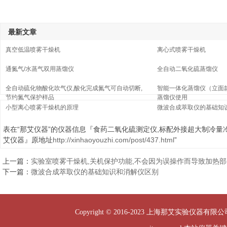
最新文章
真空低温喷雾干燥机
离心式喷雾干燥机
通氮气/水蒸气双用蒸馏仪
全自动二氧化硫蒸馏仪
全自动硫化物酸化吹气仪,酸化完成氮气可自动切断,
智能一体化蒸馏仪（立面
节约氮气保护样品
蒸馏仪使用
小型离心喷雾干燥机的原理
微波合成萃取仪的基础知
表在“那艾仪器”的仪器信息『食药二氧化硫测定仪,标配外接超大制冷量
艾仪器』原地址
http://xinhaoyouzhi.com/post/437.html
”
上一篇：
实验室喷雾干燥机,关机保护功能,不会因为误操作而导致加热
下一篇：
微波合成萃取仪的基础知识和消解仪区别
Copyright © 2016-2023 上海那艾实验仪器有限公司