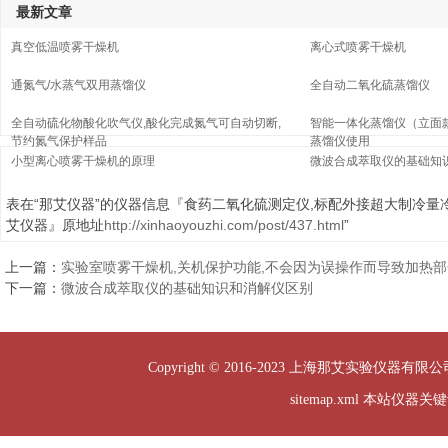
最新文章
真空低温喷雾干燥机
离心式喷雾干燥机
通氮气/水蒸气双用蒸馏仪
全自动二氧化硫蒸馏仪
全自动硫化物酸化吹气仪,酸化完成氮气可自动切断,
智能一体化蒸馏仪（立面
节约氮气保护样品
蒸馏仪使用
小型离心喷雾干燥机的原理
微波合成萃取仪的基础知
表在“那艾仪器”的仪器信息『食药二氧化硫测定仪,标配外接超大制冷量
艾仪器』原地址
http://xinhaoyouzhi.com/post/437.html
”
上一篇：
实验室喷雾干燥机,关机保护功能,不会因为误操作而导致加热
下一篇：
微波合成萃取仪的基础知识和消解仪区别
Copyright © 2016-2023 上海那艾实验仪器有限公司
sitemap.xml
本站仪器关键