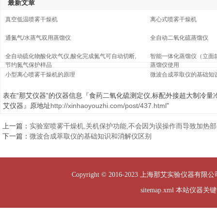
最新文章
真空低温喷雾干燥机
离心式喷雾干燥机
通氮气/水蒸气双用蒸馏仪
全自动二氧化硫蒸馏仪
全自动硫化物酸化吹气仪,酸化完成氮气可自动切断,
智能一体化蒸馏仪（立面
节约氮气保护样品
蒸馏仪使用
小型离心喷雾干燥机的原理
微波合成萃取仪的基础知
表在“那艾仪器”的仪器信息『食药二氧化硫测定仪,标配外接超大制冷量
艾仪器』原地址
http://xinhaoyouzhi.com/post/437.html
”
上一篇：
实验室喷雾干燥机,关机保护功能,不会因为误操作而导致加热
下一篇：
微波合成萃取仪的基础知识和消解仪区别
Copyright © 2016-2023 上海那艾实验仪器有限公司
sitemap.xml
本站仪器关键