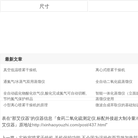
尺寸
最新文章
真空低温喷雾干燥机
离心式喷雾干燥机
通氮气/水蒸气双用蒸馏仪
全自动二氧化硫蒸馏仪
全自动硫化物酸化吹气仪,酸化完成氮气可自动切断,
智能一体化蒸馏仪（立面
节约氮气保护样品
蒸馏仪使用
小型离心喷雾干燥机的原理
微波合成萃取仪的基础知
表在“那艾仪器”的仪器信息『食药二氧化硫测定仪,标配外接超大制冷量
艾仪器』原地址
http://xinhaoyouzhi.com/post/437.html
”
上一篇：
实验室喷雾干燥机,关机保护功能,不会因为误操作而导致加热