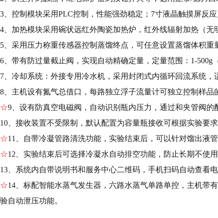
3、控制模块采用PLC控制，性能强劲稳定；7寸液晶触摸屏反
4、加热模块采用碗状远红外陶瓷加热炉，红外线辐射加热（无
5、采用压力称重传感器控制蒸馏终点，可任意设置蒸馏体积重
6、带有防过量截止阀，实现自动精确定量，定量范围：1-500
7、冷却系统：外接专用冷水机，
采用封闭式内循环回流系统，
8、主机设有氮气总借口，每路独立浮子流量计可独立控制样品
☆
9、设有防真空电磁阀，自动识别瓶内压力，通过和夹管阀的
10、接收装置不受限制，默认配置为容量瓶接收可根据实验要
☆
11、自带冷凝管路清洗功能，实验结束后，可以针对馏出液
☆
12、实验结束后可选择冷凝水自动排空功能，防止长期不使
13、系统内自带说明书和服务中心二维码，手机扫码自动查看
☆
14、标配智能水蒸气发生器，六路水蒸气单路单控，主机带
验自动泄压功能。