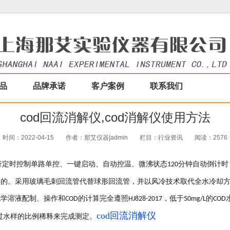
品
品牌承诺
客户案例
联系我们
cod回流消解仪,cod消解仪使用方法
时间：2022-04-15
作者：那艾仪器|admin
栏目：
行业资讯
阅读：2576
行定时控制单路单控、一键启动、自动控温、微沸状态
分钟自动倒计时
120
目的。采用玻璃毛刺回流管代替球形回流管，并以风冷技术取代全水冷却
化学溶液配制、操作和
的计算完全遵照
，低于
的
COD
HJ828-2017
50mg/L
COD
cod回流消解仪
过水样的比例稀释来完成测定。