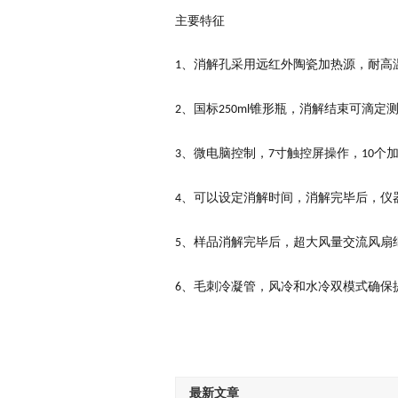
主要特征
、消解孔采用远红外陶瓷加热源，耐高
1
、国标
锥形瓶，消解结束可滴定
2
250ml
、微电脑控制，
寸触控屏操作，
个
3
7
10
、可以设定消解时间，消解完毕后，仪
4
、样品消解完毕后，超大风量交流风扇
5
、毛刺冷凝管，风冷和水冷双模式确保
6
最新文章