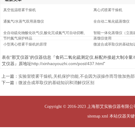
真空低温喷雾干燥机
离心式喷雾干燥机
通氮气/水蒸气双用蒸馏仪
全自动二氧化硫蒸馏仪
全自动硫化物酸化吹气仪,酸化完成氮气可自动切断,
智能一体化蒸馏仪（立面
节约氮气保护样品
蒸馏仪使用
小型离心喷雾干燥机的原理
微波合成萃取仪的基础知
表在“那艾仪器”的仪器信息『食药二氧化硫测定仪,标配外接超大制冷量
艾仪器』原地址
http://xinhaoyouzhi.com/post/437.html
”
上一篇：
实验室喷雾干燥机,关机保护功能,不会因为误操作而导致加热
下一篇：
微波合成萃取仪的基础知识和消解仪区别
Copyright © 2016-2023 上海那艾实验仪器有限公司
sitemap.xml
本站仪器关键