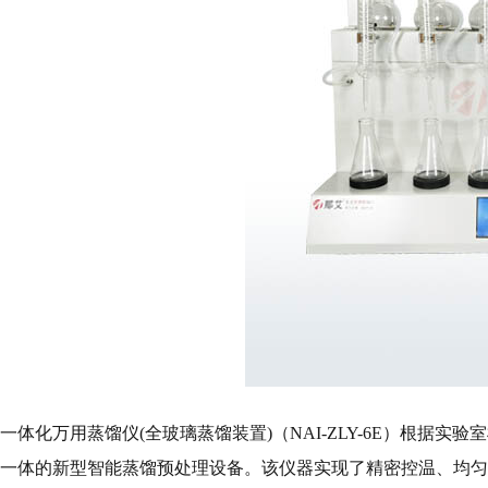
一体化万用蒸馏仪(全玻璃蒸馏装置)（NAI-ZLY-6E）根
一体的新型智能蒸馏预处理设备。该仪器实现了精密控温、均匀